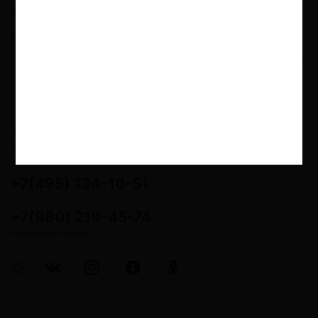
29.06.2020
Новый Glo Hyper - для тех кому чего-то не хватает
18+ Дистанционная продажа
никотинсодержащей продукции и
устройств для потребления
никотинсодержащей продукции не
осуществляется
+7(495) 134-10-51
+7(980) 218-45-74
справочная служба