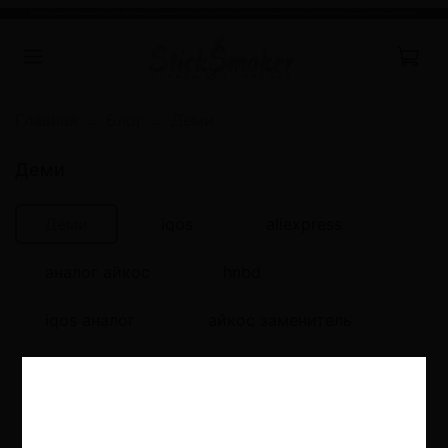
Главная
Блог
Деми
Деми
Деми
iqos
aliexpress
аналог айкос
hnbd
iqos аналог
айкос заменитель
китайский айкос
аналог iqos
Terea
lambda cc
uwoo