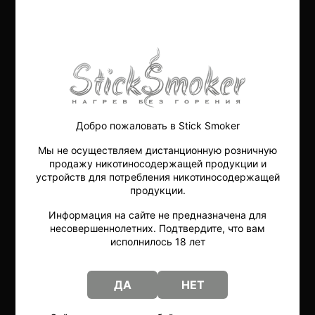
стиксмокер
neostick
одноразка
yowo
полезный вейп
Iluma
тег 2
Добро пожаловать в Stick Smoker
hitaste
электронный кальян
Мы не осуществляем дистанционную розничную
продажу никотиносодержащей продукции и
Аналог Heets
айкос
устройств для потребления никотиносодержащей
продукции.
sticksmoker.ru
1600
q3
Информация на сайте не предназначена для
несовершеннолетних. Подтвердите, что вам
city
ингалятор витаминный
исполнилось 18 лет
нагреватель обычной сигареты
ДА
НЕТ
закрылся
без никотина