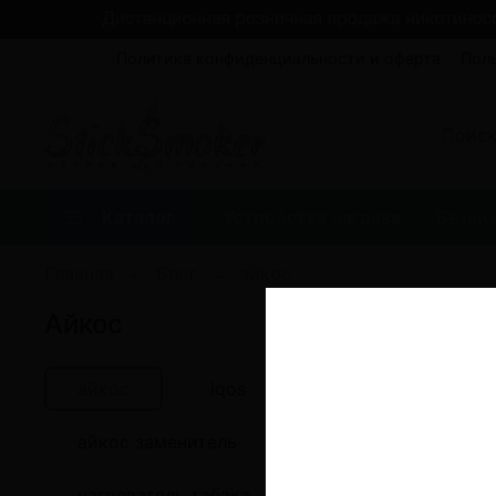
Политика конфиденциальности и оферта
Пол
Каталог
Устройства нагрева
Безни
Главная
Блог
айкос
айкос
айкос
iqos
aliexpress
айкос заменитель
китайский айкос
нагреватель табака
coolplay
э