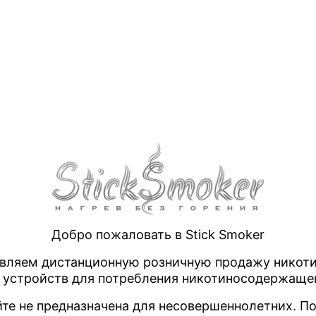
нагрев табака
IQOS Iluma
high
алоги IQOS
hyper
стиксмокер
hitaste
электронный кальян
Анало
нагреватель обычной сигареты
закры
иновые стики
Добро пожаловать в Stick Smoker
вляем дистанционную розничную продажу нико
 устройств для потребления никотиносодержаще
те не предназначена для несовершеннолетних. По