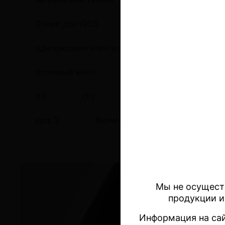
Стики для IQOS
glo
NUTRIAIR
одноразовая электронная сигарета
ан
полезный вейп
Iluma
тег 2
q3
city
ингалятор витаминный
iqos 3
безникотинка
Безникот
Мы не осущест
продукции и
Информация на сай