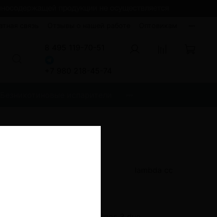
атная связь
Отзывы о нашей работе
Оптовикам
8 495 119-70-51
+7 980 218-45-74
Безникотиновые испарители
Terea
аналог iqos
lambda cc
Lambda
тег 1
реватель сигарет
iqos 3 duo