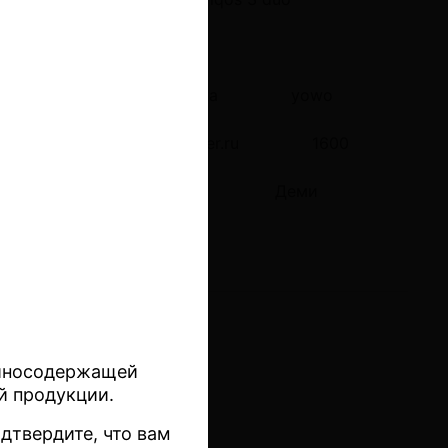
way
neostick
одноразка
yowo
г Heets
sticksmoker.ru
1600
лся
без никотина
Деми
тиносодержащей
й продукции.
дтвердите, что вам