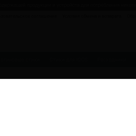
ьзовательское соглашение
Условия обмена и возврата
Обр
котиновые стики
Стики для IQOS
Расходники
аналог айкос
hnbd
iqos аналог
алиэкспресс
uwoo
iqos multi
лектронка без никотина
ламбда цц
наг