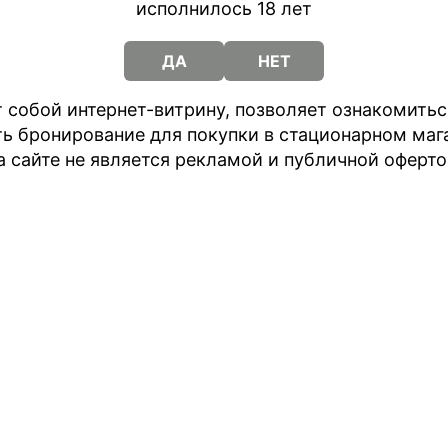
исполнилось 18 лет
ДА
НЕТ
 собой интернет-витрину, позволяет ознакомить
ть бронирование для покупки в стационарном маг
а сайте не является рекламой и публичной оферто
пателям
ойства нагрева
икотиновые стики
и для IQOS