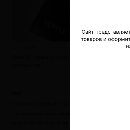
Сайт представляет
товаров и оформи
н
02.01.2020
Yowo Z1 - новое устройство нагрева, которому не
нужны стики
Инфо
Поку
Политика конфиденциальности и оферта
Устр
Пользовательское соглашение
Безн
Условия обмена и возврата
Стик