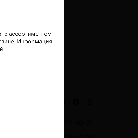
ся с ассортиментом
азине. Информация
й.
+7(495) 134-10-51
+7(980) 218-45-74