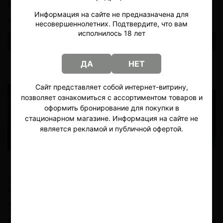
IQOS Iluma One
IQOS Iluma Prime
Информация на сайте не предназначена для
4900 руб
15000 руб
От
несовершеннолетних. Подтвердите, что вам
исполнилось 18 лет
Выбрать
Выбрать
ДА
НЕТ
Сайт представляет собой интернет-витрину,
позволяет ознакомиться с ассортиментом товаров и
оформить бронирование для покупки в
стационарном магазине. Информация на сайте не
является рекламой и публичной офертой.
Устройство IQOS Iluma i
Индукционное
Prime
устройство Lambda i8
17500 руб
11900 руб