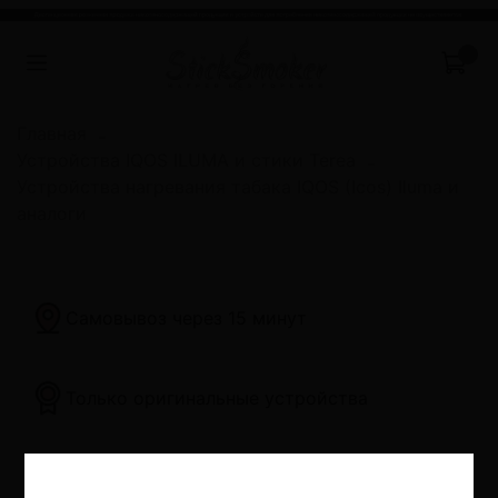
Главная
Устройства IQOS ILUMA и стики Terea
Устройства нагревания табака IQOS (Icos) Iluma и
аналоги
Самовывоз через 15 минут
Только оригинальные устройства
Самые низкие цены