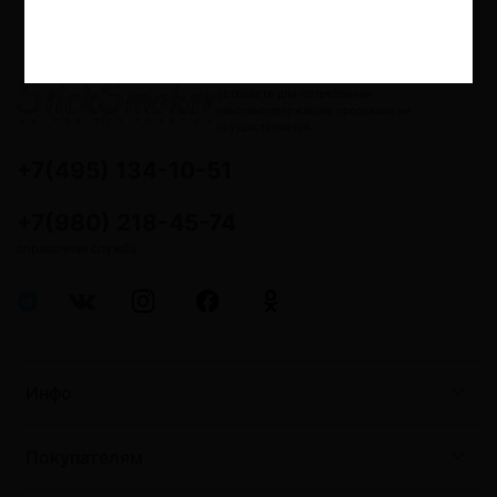
18+ Дистанционная продажа
никотинсодержащей продукции и
устройств для потребления
никотинсодержащей продукции не
осуществляется
+7(495) 134-10-51
+7(980) 218-45-74
справочная служба
Инфо
Покупателям