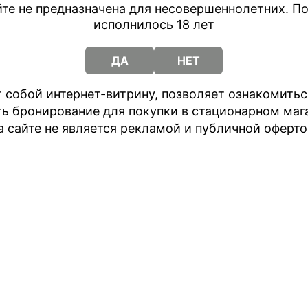
те не предназначена для несовершеннолетних. По
рекомендуем следующи
исполнилось 18 лет
▌ Инструкция по покуп
ДА
НЕТ
1. Выбор надежного пр
интернет-площадками,
 собой интернет-витрину, позволяет ознакомить
стики. Особое внимани
ть бронирование для покупки в стационарном маг
продавца.
Самые низкие цены
а сайте не является рекламой и публичной оферто
2. Регистрация на сайт
выбранной вами для по
Расширенное описан
3. Оформление заказа
стиков Terea Ruby Regu
4. Адрес доставки: Ук
если вы нуждаетесь в 
пателям
5. Способы оплаты: О
ойства нагрева
оплаты (например, бан
икотиновые стики