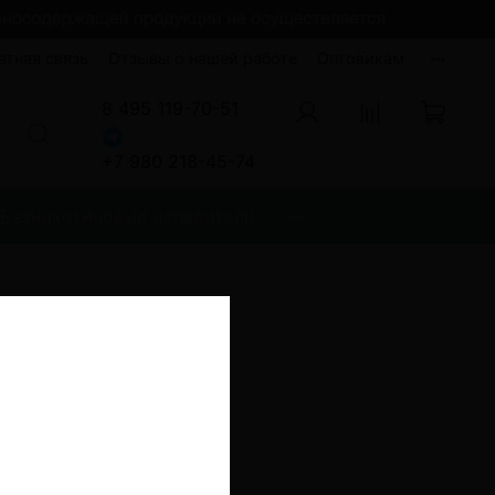
атная связь
Отзывы о нашей работе
Оптовикам
8 495 119-70-51
+7 980 218-45-74
Безникотиновые испарители
 Regular Япония