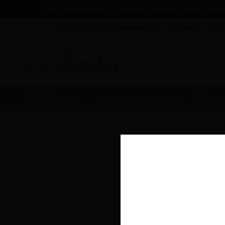
Политика конфиденциальности и оферта
Пол
Каталог
Устройства нагрева
Безни
Главная
Стики для IQOS и Iluma terea
Япон