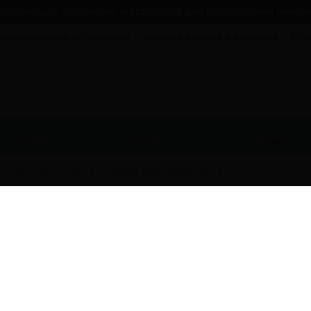
ьзовательское соглашение
Условия обмена и возврата
Обр
котиновые стики
Стики для IQOS
Расходники
ские стики Terea (Japan) для IQOS Iluma
(0)
Стики Terea Ruby
10000.00 руб
Забронировать