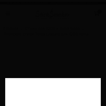
Главная
Стики для IQOS и Iluma terea
Японские стики Terea (Japan) для IQOS Iluma