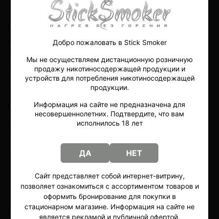
Описание
Купить стики Terea Bright Menthol (Япония) для Iqos
Добро пожаловать в Stick Smoker
iluma, идеально подходит для ценителей
Мы не осуществляем дистанционную розничную
изысканных вкусов.
продажу никотиносодержащей продукции и
устройств для потребления никотиносодержащей
Стики Terea Bright Menthol, производимые в
Показать полностью
продукции.
Японии, предназначены исключительно для
использования в системах нагрева табака типа
Информация на сайте не предназначена для
Отзывы
IQOS ILUMA. Этот вид стиков отличается свежим
несовершеннолетних. Подтвердите, что вам
мятным вкусом и мягким воздействием на
Отзывов еще никто не оставлял
исполнилось 18 лет
организм курящего, что особенно ценится
поклонниками лёгких и приятных ощущений.
Написать отзыв
ДА
НЕТ
Особенности стиков Terea Bright Menthol:
- Производитель: Япония
Сайт представляет собой интернет-витрину,
- Предназначены для систем нагрева табака без
позволяет ознакомиться с ассортиментом товаров и
горения (IQOS ILUMA)
оформить бронирование для покупки в
- Обладают лёгким и приятным вкусом мяты
стационарном магазине. Информация на сайте не
- Отличаются умеренным содержанием никотина и
Наши преимущества
является рекламой и публичной офертой.