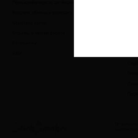
Пользовательское соглашение
Безн
Условия обмена и возврата
Стик
Обратная связь
Расх
Отзывы о нашей работе
Безн
Оптовикам
О ко
Блог
Конт
Сам
Опла
Личн
Прок
18+ Дистанц
никотинсоде