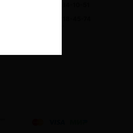
+7(495) 134-10-51
+7(980) 218-45-74
справочная служба
ния