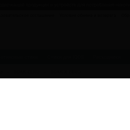
ьзовательское соглашение
Условия обмена и возврата
Обр
котиновые стики
Стики для IQOS
Расходники
а
SOAK ZERO
SOAK X ZERO
(0)
ЭУ SOAK X ZERO 
никотина
1490.00 руб