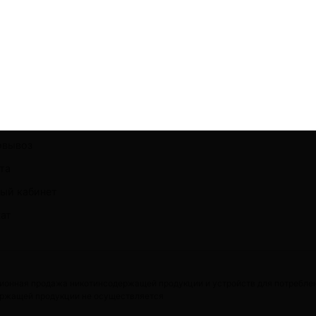
икотиновые стики
и для IQOS
одники
икотиновые испарители
мпании
акты
овывоз
та
ый кабинет
ат
ионная продажа никотинсодержащей продукции и устройств для потребле
ржащей продукции не осуществляется