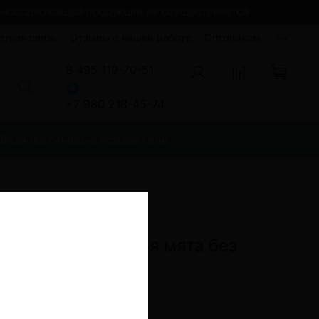
атная связь
Отзывы о нашей работе
Оптовикам
8 495 119-70-51
+7 980 218-45-74
Безникотиновые испарители
2200 Тростниковая мята без