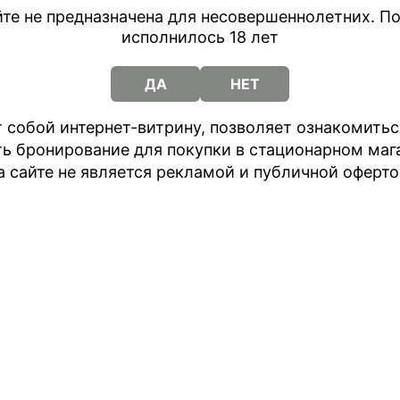
те не предназначена для несовершеннолетних. По
SOAK X ZERO 2200 - не
исполнилось 18 лет
затяжек. Объем жидко
американских, европей
Красивое устройство 
ДА
НЕТ
при разрядке устройст
mAh
 собой интернет-витрину, позволяет ознакомить
ть бронирование для покупки в стационарном маг
а сайте не является рекламой и публичной оферто
Самые низкие цены
Расширенное описан
пателям
ойства нагрева