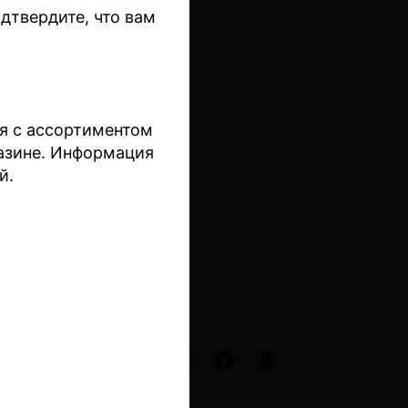
дтвердите, что вам
 перезаряжаемое устройство на 2200
сти 4,8 мл. Натуральные ароматизаторы
ских и малазийских производителей.
со светящимся логотипом, меняющим цвет
ва. Емкость кобальтового аккумулятора 850
ся с ассортиментом
азине. Информация
й.
ие товара