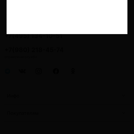
18+ Дистанционная продажа
никотинсодержащей продукции и
устройств для потребления
никотинсодержащей продукции не
осуществляется
+7(495) 134-10-51
+7(980) 218-45-74
справочная служба
Инфо
Покупателям