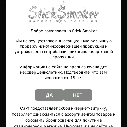
оформить бронирование и приобрести данный товар в стационарном магазине.
Описание
Добро пожаловать в Stick Smoker
Мы рады возможности представить вам новую
Мы не осуществляем дистанционную розничную
линейку безникотиновых ингаляторов SOAK!
продажу никотиносодержащей продукции и
устройств для потребления никотиносодержащей
SOAK - полностью российский бренд берущий свое
продукции.
начало из 2021 года. Компания производит на
Показать полностью
своих мощностях в РФ и Китае полностью белые
Информация на сайте не предназначена для
системы доставки никотина и жидкости. Бренд
несовершеннолетних. Подтвердите, что вам
Отзывы
стартовал ярко за счет отличных вкусовых и
исполнилось 18 лет
качественных характеристик своей продукции, а
Отзывов еще никто не оставлял
так же превосходного сервиса для покупателей. И
уже через год после создания, в 2022 году вышел в
ДА
НЕТ
Написать отзыв
топ-3 российских брендов ЭСДН.
SOAK X ZERO 2200 - не перезаряжаемое
Сайт представляет собой интернет-витрину,
устройство на 2200 затяжек. Объем жидкости 4,8
позволяет ознакомиться с ассортиментом товаров и
мл. Натуральные ароматизаторы американских,
оформить бронирование для покупки в
европейских и малазийских производителей.
стационарном магазине. Информация на сайте не