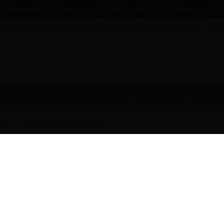
ьзовательское соглашение
Условия обмена и возврата
Обр
котиновые стики
Стики для IQOS
Расходники
а
INFLAVE ZERO 2200
(0)
ЭУ INFLAVE ZERO
1490.00 руб
Забронировать