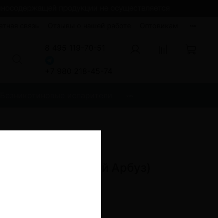
атная связь
Отзывы о нашей работе
Оптовикам
8 495 119-70-51
+7 980 218-45-74
Безникотиновые испарители
 2200 ( Малиновый Арбуз)